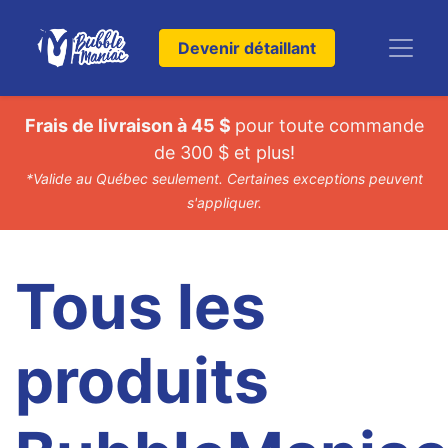
Devenir détaillant
Frais de livraison à 45 $
pour toute commande
de 300 $ et plus!
*Valide au Québec seulement. Certaines exceptions peuvent
s'appliquer.
Tous les
produits