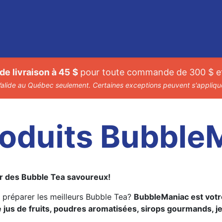
0
Recettes
Contact
Promotions
FAQ
Emplois
 de livraison à 45 $
pour toute commande de 300 $ et
alide au Québec seulement. Certaines exceptions peuvent s'appliqu
roduits Bubble
our des Bubble Tea savoureux!
 préparer les meilleurs Bubble Tea?
BubbleManiac est votr
de jus de fruits, poudres aromatisées, sirops gourmands, j