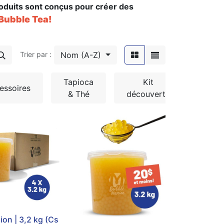
roduits sont conçus pour créer des
Bubble Tea!
Nom (A-Z)
Trier par :
Tapioca
Kit
essoires
Liqui
& Thé
découverte
ion | 3,2 kg (Cs