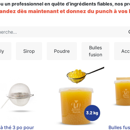
u un professionnel en quête d’ingrédients fiables, nos p
dez dès maintenant et donnez du punch à vos 
Bulles
ly
Sirop
Poudre
Acc
fusion
 à thé 3 po pour
Bulles fus