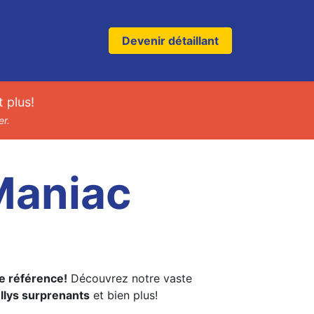
Devenir détaillant
 plus!
er.
Maniac
e référence!
Découvrez notre vaste
ellys surprenants
et bien plus!