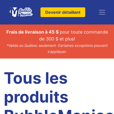
Devenir détaillant
Frais de livraison à 45 $
pour toute commande
de 300 $ et plus!
*Valide au Québec seulement. Certaines exceptions peuvent
s'appliquer.
Tous les
produits