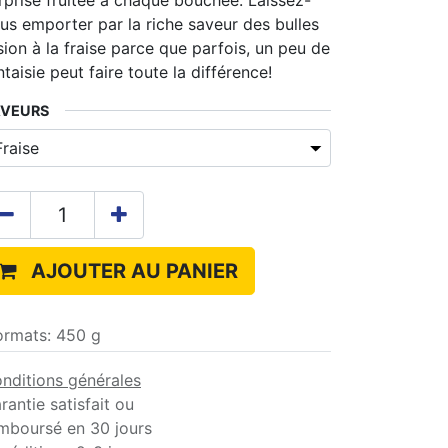
rprise fruitée à chaque bouchée. Laissez-
us emporter par la riche saveur des bulles
sion à la fraise parce que parfois, un peu de
ntaisie peut faire toute la différence!
AVEURS
AJOUTER AU PANIER
ormats
:
450 g
nditions générales
rantie satisfait ou
mboursé en 30 jours