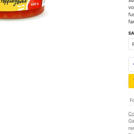
su
vo
fu
fa
​S
F
Co
Ga
re