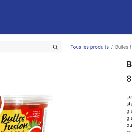
0
Recettes
Contact
Promotions
FAQ
Emplois
Tous les produits
Bulles 
B
8
Le
st
gl
gl
ou