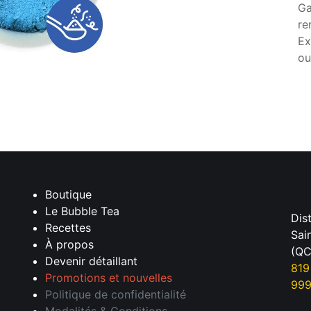
Ga
re
Ex
ou
Boutique
Le Bubble Tea
Dis
Recettes
Sai
À propos
(QC
Devenir détaillant
819
Promotions et nouvelles
99
Politique de confidentialité