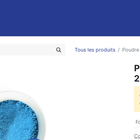
0
Recettes
Contact
Promotions
FAQ
Emplois
Tous les produits
Poudre
P
2
F
Co