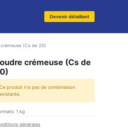
Devenir détaillant
 crémeuse (Cs de 20)
oudre crémeuse (Cs de
0)
Ce produit n'a pas de combinaison
existante.
ormats
:
1 kg
nditions générales