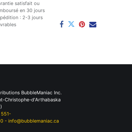
rantie satisfait ou
mboursé en 30 jours
pédition : 2-3 jours
vrables
tributions BubbleManiac Inc.
nt-Christophe-d'Arthabaska
)
 551-
90
-
info@bubblemaniac.ca