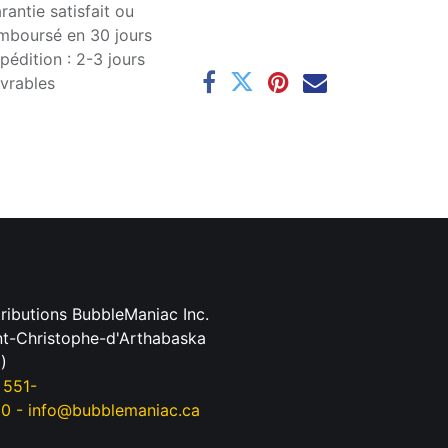
rantie satisfait ou
mboursé en 30 jours
pédition : 2-3 jours
vrables
tributions BubbleManiac Inc.
nt-Christophe-d'Arthabaska
)
 551-
90
-
info@bubblemaniac.ca