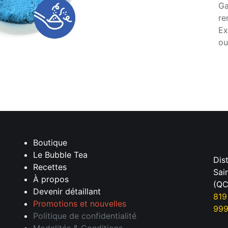
Ga
re
Ex
ou
Boutique
Le Bubble Tea
Dis
Recettes
Sai
À propos
(QC
Devenir détaillant
819
Promotions et nouvelles
99
Politique de confidentialité