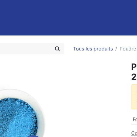
0
Recettes
Contact
Promotions
FAQ
Emplois
Tous les produits
Poudre
P
2
F
Co