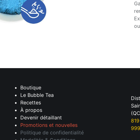
Ga
re
Ex
ou
Boutique
Le Bubble Tea
Dis
Recettes
Sai
À propos
(QC
Devenir détaillant
819
Promotions et nouvelles
99
Politique de confidentialité