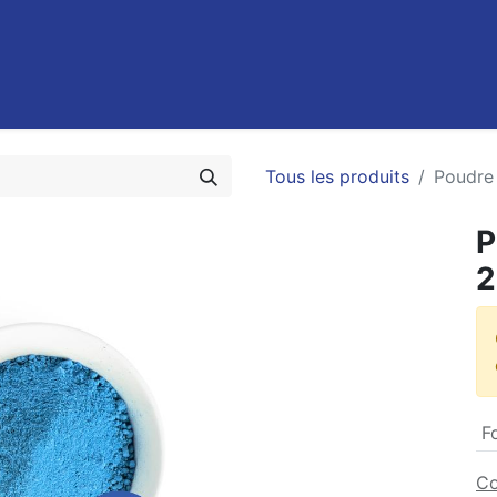
0
Recettes
Contact
Promotions
FAQ
Emplois
Tous les produits
Poudre
P
2
F
Co