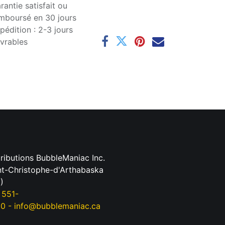
rantie satisfait ou
mboursé en 30 jours
pédition : 2-3 jours
vrables
tributions BubbleManiac Inc.
nt-Christophe-d'Arthabaska
)
 551-
90
-
info@bubblemaniac.ca