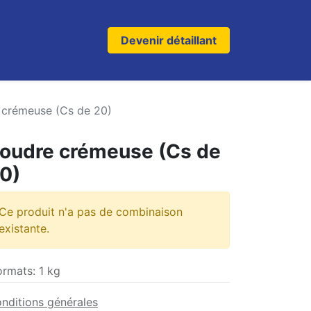
Devenir détaillant
 crémeuse (Cs de 20)
oudre crémeuse (Cs de
0)
Ce produit n'a pas de combinaison
existante.
ormats
:
1 kg
nditions générales