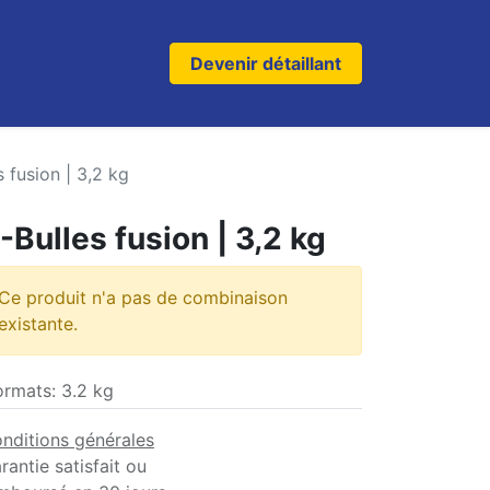
Devenir détaillant
s fusion | 3,2 kg
-Bulles fusion | 3,2 kg
Ce produit n'a pas de combinaison
existante.
ormats
:
3.2 kg
nditions générales
rantie satisfait ou